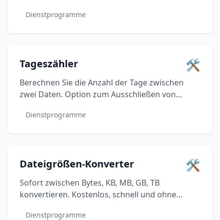
Änderung. Kostenloses und sofortiges Tool.
Dienstprogramme
🛠️
Tageszähler
Berechnen Sie die Anzahl der Tage zwischen
zwei Daten. Option zum Ausschließen von
Wochenenden und zur Aufschlüsselung in Jahre,
Dienstprogramme
Monate und Wochen.
🛠️
Dateigrößen-Konverter
Sofort zwischen Bytes, KB, MB, GB, TB
konvertieren. Kostenlos, schnell und ohne
Installation - präzise Berechnungen für Ihre
Dienstprogramme
Speicheranforderungen.