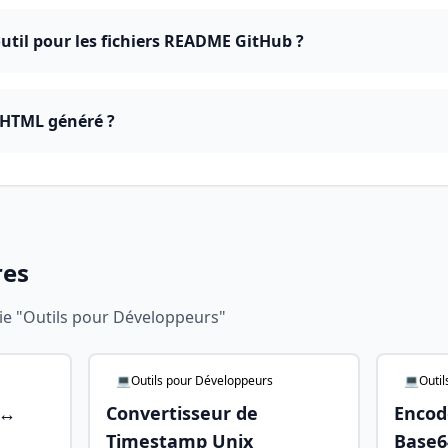
 outil pour les fichiers README GitHub ?
 HTML généré ?
res
rie "Outils pour Développeurs"
💻Outils pour Développeurs
💻Outil
 ↔
Convertisseur de
Encod
Timestamp Unix
Base6