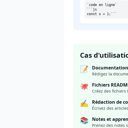
`code en ligne`

```js

const x = 1;```
Cas d'utilisati
📝
Documentation
Rédigez la documen
🐙
Fichiers READM
Créez des fichiers
✍️
Rédaction de c
Écrivez des articl
📚
Notes et appre
Prenez des notes 