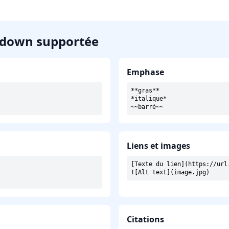
down supportée
Emphase
**gras**

*italique*

~~barré~~
Liens et images
[Texte du lien](https://url.
![Alt text](image.jpg)
Citations