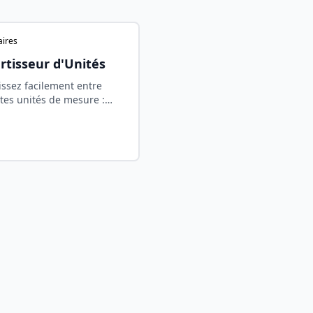
taires
rtisseur d'Unités
issez facilement entre
ntes unités de mesure :
r, poids, volume et
ture. Conversions en
éel.