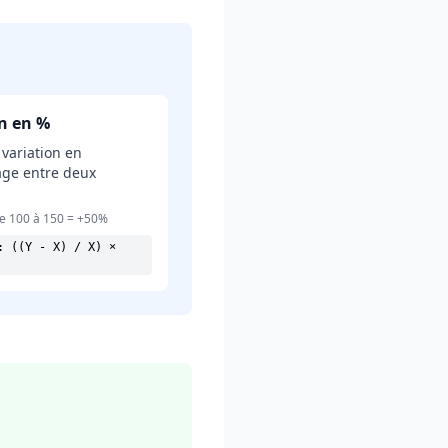
on en %
 variation en
ge entre deux
e 100 à 150 = +50%
: ((Y - X) / X) ×