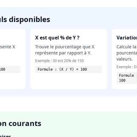
ls disponibles
X est quel % de Y ?
Variati
sente X
Trouve le pourcentage que X
Calcule la
représente par rapport à Y.
pourcenta
valeurs.
Exemple : 30 est 20% de 150
Exemple : D
100
Formule : (X / Y) × 100
Formule 
100
ion courants
mises