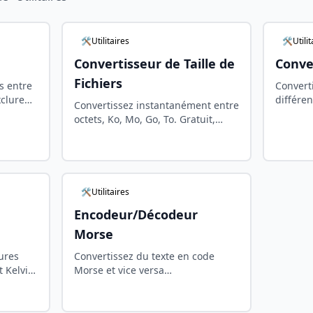
🛠️Utilitaires
🛠️Utili
Convertisseur de Taille de
Conve
Fichiers
s entre
Convert
clure
différe
Convertissez instantanément entre
artition
longueu
octets, Ko, Mo, Go, To. Gratuit,
es.
tempéra
rapide, et sans installation -
temps r
calculs précis pour vos besoins de
stockage.
🛠️Utilitaires
Encodeur/Décodeur
Morse
ures
Convertissez du texte en code
t Kelvin
Morse et vice versa
uit avec
instantanément. Outil gratuit et
 en
sécurisé avec encodage
bidirectionnel et copie en un clic.