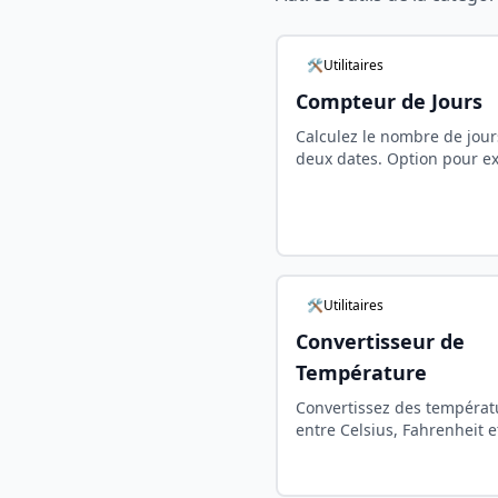
🛠️Utilitaires
Compteur de Jours
Calculez le nombre de jour
deux dates. Option pour ex
les week-ends et voir la rép
en années, mois et semain
🛠️Utilitaires
Convertisseur de
Température
Convertissez des températ
entre Celsius, Fahrenheit e
instantanément. Outil grat
calcul précis et mise à jour
temps réel.