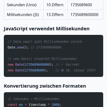
Sekunden (Unix)
10 Ziffern
1735689600
Millisekunden (JS)
13 Ziffern
1735689600000
JavaScript verwendet Millisekunden
// Date.now() gibt Millisekunden zurück
Date.
now
(); 
// 1735689600000
// new Date() erwartet Millisekunden
new
 Date
(
1735689600000
); 
// ✅ Korrekt
new
 Date
(
1735689600
);    
// ❌ 18. Januar 1970!
Konvertierung zwischen Formaten
// Sekunden → Millisekunden
const
 ms
 =
 timestamp 
*
 1000
;