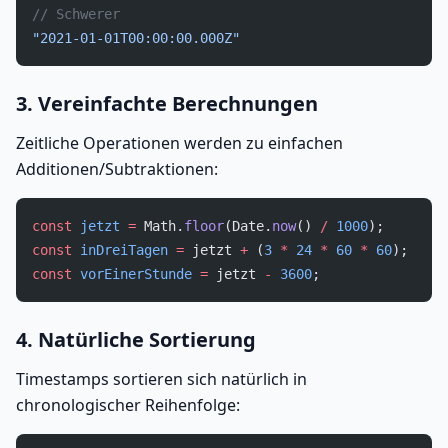
// Schwerer
"2021-01-01T00:00:00.000Z"
3. Vereinfachte Berechnungen
Zeitliche Operationen werden zu einfachen
Additionen/Subtraktionen:
const
 jetzt
 =
 Math.
floor
(Date.
now
() 
/
 1000
);
const
 inDreiTagen
 =
 jetzt 
+
 (
3
 *
 24
 *
 60
 *
 60
);
const
 vorEinerStunde
 =
 jetzt 
-
 3600
;
4. Natürliche Sortierung
Timestamps sortieren sich natürlich in
chronologischer Reihenfolge: