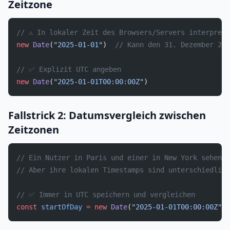
Zeitzone
// ⚠️ In lokaler Zeit des Browsers/Servers interpret
new
 Date
(
"2025-01-01"
)  
// Kann den 31. Dezember 202
// ✅ Explizit UTC angeben
new
 Date
(
"2025-01-01T00:00:00Z"
)
Fallstrick 2: Datumsvergleich zwischen
Zeitzonen
// Ein Nutzer in Paris und einer in New York sehen "
// Aber ihre lokalen Timestamps sind unterschiedlich
// ✅ Immer in UTC speichern und vergleichen
const
 startOfDay
 =
 new
 Date
(
"2025-01-01T00:00:00Z"
).