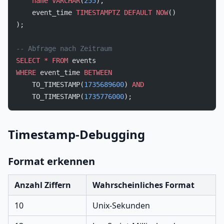
    name
 VARCHAR
(
255
),
    event_time 
TIMESTAMPTZ
 DEFAULT
 NOW
()
);
-- Abfrage nach Zeitraum
SELECT
 *
 FROM
 events
WHERE
 event_time 
BETWEEN
    TO_TIMESTAMP(
1735689600
) 
AND
    TO_TIMESTAMP(
1735776000
);
Timestamp-Debugging
Format erkennen
Anzahl Ziffern
Wahrscheinliches Format
10
Unix-Sekunden