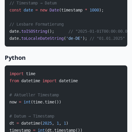
// Timestamp → Datum
const
 date
 =
 new
 Date
(timestamp 
*
 1000
);
// Lesbare Formatierung
date.
toISOString
();      
// "2025-01-01T00:00:00.000
date.
toLocaleDateString
(
'de-DE'
); 
// "01.01.2025"
Python
import
 time
from
 datetime 
import
 datetime
# Aktueller Timestamp
now 
=
 int
(time.time())
# Datum → Timestamp
dt 
=
 datetime(
2025
, 
1
, 
1
)
timestamp 
=
 int
(dt.timestamp())