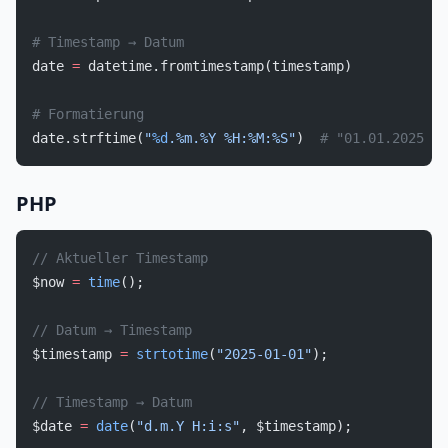
# Timestamp → Datum
date 
=
 datetime.fromtimestamp(timestamp)
# Formatierung
date.strftime(
"
%d
.%m.%Y %H:%M:%S"
)  
# "01.01.2025 00
PHP
// Aktueller Timestamp
$now 
=
 time
();
// Datum → Timestamp
$timestamp 
=
 strtotime
(
"2025-01-01"
);
// Timestamp → Datum
$date 
=
 date
(
"d.m.Y H:i:s"
, $timestamp);