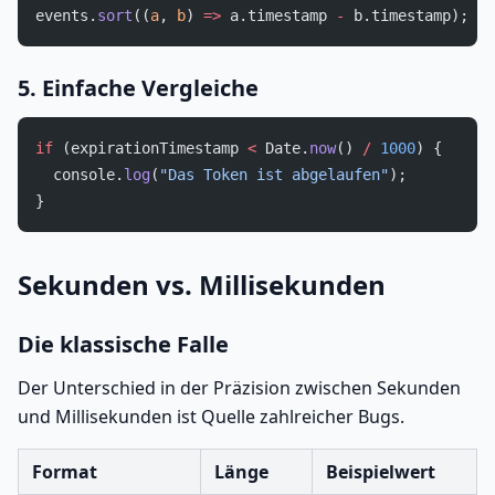
events.
sort
((
a
, 
b
) 
=>
 a.timestamp 
-
 b.timestamp);
5. Einfache Vergleiche
if
 (expirationTimestamp 
<
 Date.
now
() 
/
 1000
) {
  console.
log
(
"Das Token ist abgelaufen"
);
}
Sekunden vs. Millisekunden
Die klassische Falle
Der Unterschied in der Präzision zwischen Sekunden
und Millisekunden ist Quelle zahlreicher Bugs.
Format
Länge
Beispielwert