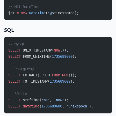
// Mit DateTime
$dt 
=
 new
 DateTime
(
"@
$timestamp
"
);
SQL
-- MySQL
SELECT
 UNIX_TIMESTAMP(
NOW
());
SELECT
 FROM_UNIXTIME(
1735689600
);
-- PostgreSQL
SELECT
 EXTRACT(EPOCH 
FROM
 NOW
());
SELECT
 TO_TIMESTAMP(
1735689600
);
-- SQLite
SELECT
 strftime(
'%s'
, 
'now'
);
SELECT
 datetime
(
1735689600
, 
'unixepoch'
);