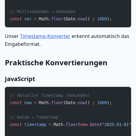
// Millisekunden → Sekunden
const
 sec
 =
 Math.
floor
(Date.
now
() 
/
 1000
);
Unser
Timestamp-Konverter
erkennt automatisch das
Eingabeformat.
Praktische Konvertierungen
JavaScript
// Aktueller Timestamp (Sekunden)
const
 now
 =
 Math.
floor
(Date.
now
() 
/
 1000
);
// Datum → Timestamp
const
 timestamp
 =
 Math.
floor
(
new
 Date
(
"2025-01-01"
).