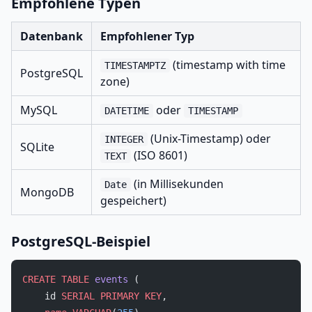
Empfohlene Typen
Datenbank
Empfohlener Typ
(timestamp with time
TIMESTAMPTZ
PostgreSQL
zone)
MySQL
oder
DATETIME
TIMESTAMP
(Unix-Timestamp) oder
INTEGER
SQLite
(ISO 8601)
TEXT
(in Millisekunden
Date
MongoDB
gespeichert)
PostgreSQL-Beispiel
CREATE
 TABLE
 events
 (
    id 
SERIAL
 PRIMARY KEY
,